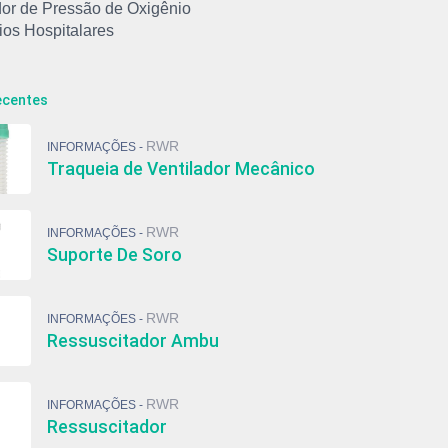
or de Pressão de Oxigênio
ios Hospitalares
o de Emergência Medicamentos
o de Medicação Hospitalar
ecentes
 Respiratório Adulto
o Baraka
RWR
INFORMAÇÕES -
entos Médicos e Hospitalares
Traqueia de Ventilador Mecânico
tro
bulizador
 com Reservatório de Oxigênio
RWR
INFORMAÇÕES -
 de Alto Fluxo com Reservatório
Suporte De Soro
 de Oxigênio Hospitalar
 Não Reinalante com Reservatório
 Venturi Adulto
RWR
INFORMAÇÕES -
bulizador Adulto
Ressuscitador Ambu
or De Cilindro
itador
RWR
itador Ambu
INFORMAÇÕES -
Ressuscitador
 De Soro