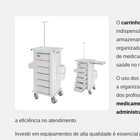
O
carrinh
indispensá
armazenar
organizada
de medicam
saúde no 
O uso dos 
a organizaç
dos profis
medicamen
administr
a eficiência no atendimento.
Investir em equipamentos de alta qualidade é essencial