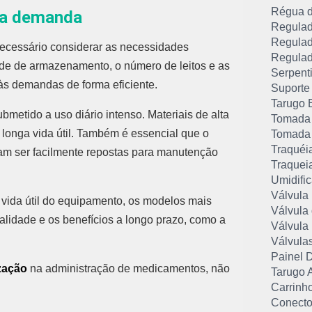
Régua 
sua demanda
Regulad
Regulad
necessário considerar as necessidades
Regulad
ade de armazenamento, o número de leitos e as
Serpent
 às demandas de forma eficiente.
Suporte
Tarugo 
ubmetido a uso diário intenso. Materiais de alta
Tomada 
 longa vida útil. Também é essencial que o
Tomada 
Traquéi
m ser facilmente repostas para manutenção
Traqueia
Umidifi
Válvula
a vida útil do equipamento, os modelos mais
Válvula
alidade e os benefícios a longo prazo, como a
Válvula
Válvula
Painel 
zação
na administração de medicamentos, não
Tarugo 
Carrinh
Conector