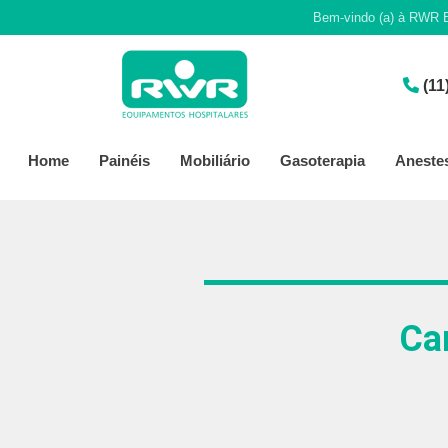
Bem-vindo (a) à RWR E
(11
Home
Painéis
Mobiliário
Gasoterapia
Aneste
Ca