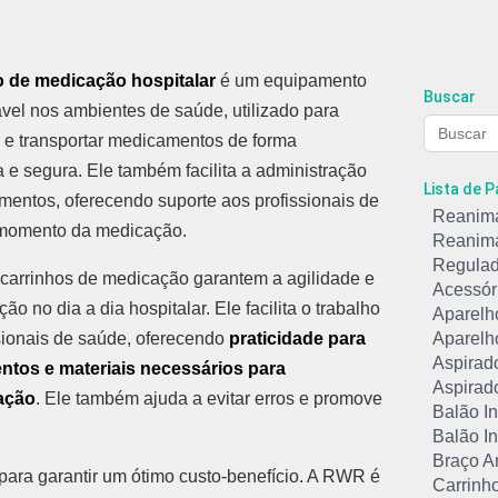
o de medicação hospitalar
é um equipamento
Buscar
vel nos ambientes de saúde, utilizado para
 e transportar medicamentos de forma
 e segura. Ele também facilita a administração
Lista de 
entos, oferecendo suporte aos profissionais de
Reanim
momento da medicação.
Reanim
Regulad
carrinhos de medicação garantem a agilidade e
Acessór
ão no dia a dia hospitalar. Ele facilita o trabalho
Aparelho
sionais de saúde, oferecendo
praticidade para
Aparelho
Aspirad
tos e materiais necessários para
Aspirado
ação
. Ele também ajuda a evitar erros e promove
Balão In
Balão In
Braço Ar
 para garantir um ótimo custo-benefício. A RWR é
Carrinh