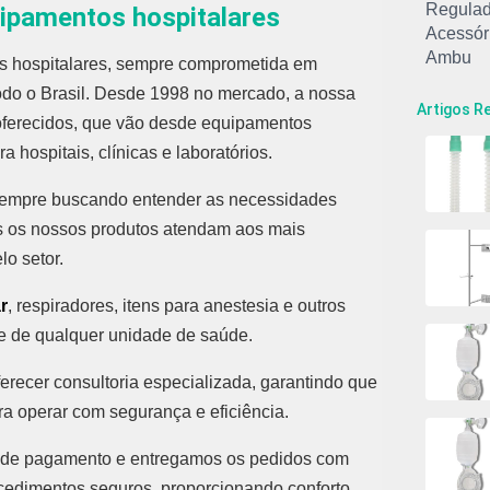
Regulad
ipamentos hospitalares
Acessór
Ambu
os hospitalares, sempre comprometida em
Carrinh
odo o Brasil. Desde 1998 no mercado, a nossa
Carrinh
Artigos R
oferecidos, que vão desde equipamentos
Circuito
 hospitais, clínicas e laboratórios.
Conjunt
Equipam
sempre buscando entender as necessidades
Fluxôme
Macrone
os os nossos produtos atendam aos mais
Máscara
o setor.
Máscara
Máscara
r
, respiradores, itens para anestesia e outros
Máscara
te de qualquer unidade de saúde.
Máscara
Microne
recer consultoria especializada, garantindo que
Regulad
a operar com segurança e eficiência.
Ressusc
Ressusc
s de pagamento e entregamos os pedidos com
Suporte
cedimentos seguros, proporcionando conforto