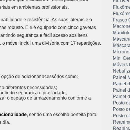
Flexível
iais em ambientes profissionais.
Fluxôme
Fluxôme
rabilidade e resistência. As suas laterais e o
Frasco 
Macrone
as robusto. Ele é equipado com cinco gavetas
Manifol
rantindo segurança e fácil acesso aos itens
Máscara
o móvel inclui uma divisória com 17 repartições,
Máscara
Microne
Mini Ce
Móveis 
Nebuliz
a opção de adicionar acessórios como:
Painel 
Painel 
a diferentes necessidades;
Painel 
antindo segurança e praticidade;
Painel d
izar o espaço de armazenamento conforme a
Posto d
Posto d
ncionalidade
, sendo uma escolha perfeita para
Posto d
Reanima
 dia.
Reanima