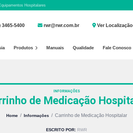
quipamentos Hospitalares
) 3465-5400
rwr@rwr.com.br
Ver Localização
sia
Produtos
Manuais
Qualidade
Fale Conosco
INFORMAÇÕES
rrinho de Medicação Hospita
/
/
Carrinho de Medicação Hospitalar
Home
Informações
ESCRITO POR:
RWR