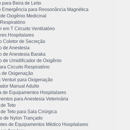
 para Beira de Leito
e Emergência para Ressonância Magnética
 de Oxigênio Medicinal
 Respiratório
 em T Circuito Ventilatório
res Hospitalares
o Coletor de Secreção
o de Anestesia
o de Anestesia Baraka
o de Umidificador de Oxigênio
ra Circuito Respiratório
 de Oxigenação
 Venturi para Oxigenação
dor Manual Adulto
 de Equipamentos Hospitalares
entos para Anestesia Veterinária
 de Teto
 de Teto para Sala Cirúrgica
o de Nylon Trançado
ntes de Equipamentos Médico Hospitalares