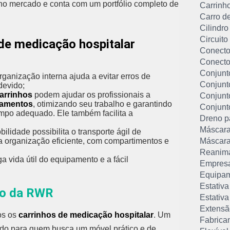
 no mercado e conta com um portfólio completo de
Carrinho
Carro d
Cilindro
Circuito
 de medicação hospitalar
Conector
Conecto
Conjunt
ização interna ajuda a evitar erros de
Conjunt
devido;
carrinhos
podem ajudar os profissionais a
Conjunt
camentos
, otimizando seu trabalho e garantindo
Conjunt
po adequado. Ele também facilita a
Dreno pa
Máscara
ilidade possibilita o transporte ágil de
a organização eficiente, com compartimentos e
Máscara
Reanima
 vida útil do equipamento e a fácil
Empresa
Equipam
Estativa
ho da RWR
Estativa
Extensã
os os
carrinhos de medicação hospitalar
. Um
Fabrica
ado para quem busca um móvel prático e de