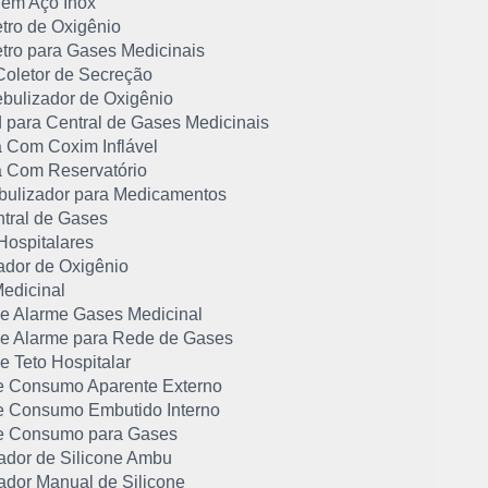
 em Aço Inox
tro de Oxigênio
tro para Gases Medicinais
Coletor de Secreção
bulizador de Oxigênio
d para Central de Gases Medicinais
 Com Coxim Inflável
 Com Reservatório
bulizador para Medicamentos
ntral de Gases
Hospitalares
ador de Oxigênio
Medicinal
de Alarme Gases Medicinal
de Alarme para Rede de Gases
e Teto Hospitalar
e Consumo Aparente Externo
e Consumo Embutido Interno
e Consumo para Gases
dor de Silicone Ambu
dor Manual de Silicone