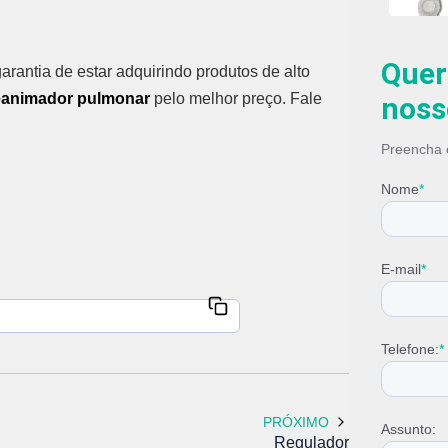
Traquei
Quer
antia de estar adquirindo produtos de alto
eanimador pulmonar
pelo melhor preço. Fale
noss
Preencha o
Nome
*
E-mail
*
Telefone:
*
PRÓXIMO
Assunto:
Regulador