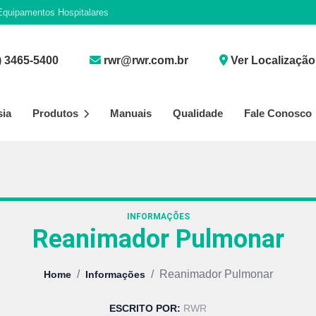
quipamentos Hospitalares
) 3465-5400
rwr@rwr.com.br
Ver Localização
sia
Produtos
Manuais
Qualidade
Fale Conosco
INFORMAÇÕES
Reanimador Pulmonar
/
/
Reanimador Pulmonar
Home
Informações
ESCRITO POR:
RWR