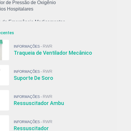
or de Pressão de Oxigênio
ios Hospitalares
o de Emergência Medicamentos
o de Medicação Hospitalar
ecentes
 Respiratório Adulto
o Baraka
RWR
INFORMAÇÕES -
entos Médicos e Hospitalares
Traqueia de Ventilador Mecânico
tro
bulizador
 com Reservatório de Oxigênio
RWR
INFORMAÇÕES -
 de Alto Fluxo com Reservatório
Suporte De Soro
 de Oxigênio Hospitalar
 Não Reinalante com Reservatório
 Venturi Adulto
RWR
INFORMAÇÕES -
bulizador Adulto
Ressuscitador Ambu
or De Cilindro
itador
itador Ambu
RWR
INFORMAÇÕES -
 De Soro
Ressuscitador