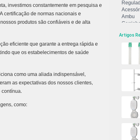
Regulad
ta, investimos constantemente em pesquisa e
Acessór
A certificação de normas nacionais e
Ambu
nossos produtos são confiáveis e de alta
Carrinh
Carrinh
Artigos R
Circuito
ção eficiente que garante a entrega rápida e
Conjunt
Equipam
mitindo que os estabelecimentos de saúde
Fluxôme
Macrone
Máscara
iciona como uma aliada indispensável,
Máscara
ram as expectativas dos nossos clientes,
Máscara
 contínua.
Máscara
Máscara
agens, como:
Microne
Regulad
Ressusc
Ressusc
Suporte