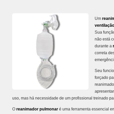
Um
reani
ventilaçã
Sua função
não está c
durante a
correta de
emergênci
Seu funcio
forçado pa
reanimador
apresentan
uso, mas há necessidade de um profissional treinado pa
O
reanimador pulmonar
é uma ferramenta essencial em