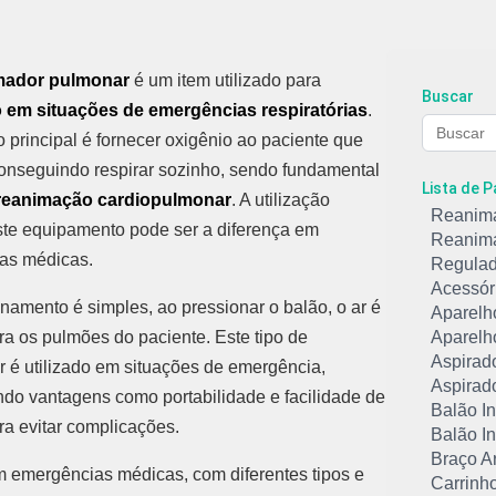
mador pulmonar
é um item utilizado para
Buscar
o em situações de
emergências respiratórias
.
 principal é fornecer oxigênio ao paciente que
onseguindo respirar sozinho, sendo fundamental
Lista de 
reanimação cardiopulmonar
. A utilização
Reanim
ste equipamento pode ser a diferença em
Reanim
as médicas.
Regulad
Acessór
namento é simples, ao pressionar o balão, o ar é
Aparelho
ra os pulmões do paciente. Este tipo de
Aparelho
Aspirad
 é utilizado em situações de emergência,
Aspirado
do vantagens como portabilidade e facilidade de
Balão In
ra evitar complicações.
Balão In
Braço Ar
 emergências médicas, com diferentes tipos e
Carrinh