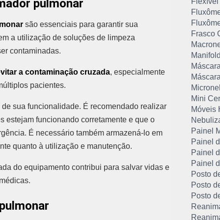
mador pulmonar
Flexível
Fluxôme
Fluxôme
lmonar
são essenciais para garantir sua
Frasco 
em a utilização de soluções de limpeza
Macrone
ser contaminadas.
Manifol
Máscara
vitar a contaminação cruzada
, especialmente
Máscara
últiplos pacientes.
Microne
Mini Ce
 de sua funcionalidade. É recomendado realizar
Móveis 
es estejam funcionando corretamente e que o
Nebuliz
Painel 
ergência. É necessário também armazená-lo em
Painel 
nte quanto à utilização e manutenção.
Painel 
Painel d
a do equipamento contribui para salvar vidas e
Posto d
 médicas.
Posto d
Posto d
 pulmonar
Reanima
Reanima