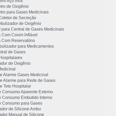
 em Aço Inox
tro de Oxigênio
tro para Gases Medicinais
Coletor de Secreção
bulizador de Oxigênio
d para Central de Gases Medicinais
 Com Coxim Inflável
 Com Reservatório
bulizador para Medicamentos
ntral de Gases
Hospitalares
ador de Oxigênio
Medicinal
de Alarme Gases Medicinal
de Alarme para Rede de Gases
e Teto Hospitalar
e Consumo Aparente Externo
e Consumo Embutido Interno
e Consumo para Gases
dor de Silicone Ambu
dor Manual de Silicone