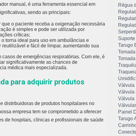
dor manual, é uma ferramenta essencial em
Régua 
Regulad
nificativas, sendo as principais:
Regulad
ir que o paciente receba a oxigenação necessária
Regulad
ção é simples e pode ser utilizada por
Serpent
ações críticas;
Suporte
e o torna ideal para uso em ambulâncias e
Tarugo 
 reutilizável e fácil de limpar, aumentando sua
Tomada 
 casos de emergências respiratórias. Com ele, é
Tomada 
tar significativamente as chances de
Traquéi
ncia médica mais especializada.
Traqueia
Umidifi
a para adquirir produtos
Válvula
Válvula
Válvula
 distribuidoras de produtos hospitalares no
Válvula
a nossa empresa tem se comprometido a oferecer
Painel 
Tarugo 
de hospitais, clínicas e profissionais de saúde
Carrinh
Conector