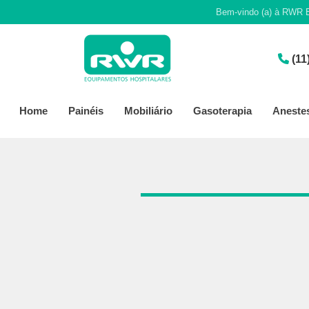
Bem-vindo (a) à RWR E
(11
Home
Painéis
Mobiliário
Gasoterapia
Aneste