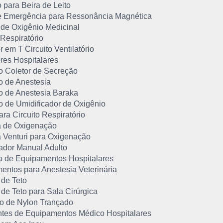
 para Beira de Leito
e Emergência para Ressonância Magnética
 de Oxigênio Medicinal
 Respiratório
 em T Circuito Ventilatório
res Hospitalares
o Coletor de Secreção
o de Anestesia
o de Anestesia Baraka
o de Umidificador de Oxigênio
ra Circuito Respiratório
 de Oxigenação
 Venturi para Oxigenação
dor Manual Adulto
 de Equipamentos Hospitalares
entos para Anestesia Veterinária
 de Teto
 de Teto para Sala Cirúrgica
o de Nylon Trançado
ntes de Equipamentos Médico Hospitalares