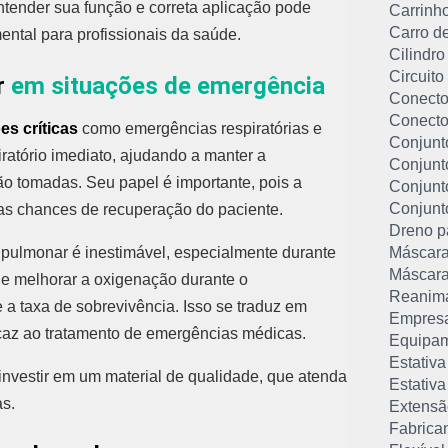
tender sua função e correta aplicação pode
Carrinho
Carro d
ental para profissionais da saúde.
Cilindro
Circuito
r
em situações de emergência
Conector
Conecto
es críticas
como emergências respiratórias e
Conjunt
iratório imediato, ajudando a manter a
Conjunt
o tomadas. Seu papel é importante, pois a
Conjunt
Conjunt
as chances de recuperação do paciente.
Dreno pa
r pulmonar é inestimável, especialmente durante
Máscara
Máscara
de melhorar a oxigenação durante o
Reanima
 a taxa de sobrevivência. Isso se traduz em
Empresa
caz ao tratamento de emergências médicas.
Equipam
Estativa
investir em um material de qualidade, que atenda
Estativa
as.
Extensã
Fabrica