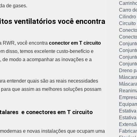
Carrinho
rda de gases.
Carro d
Cilindro
tos ventilatórios você encontra
Circuito
Conector
Conecto
a RWR, você encontra
conector em T circuito
Conjunt
Conjunt
m disso, temos excelente custo-benefício e
Conjunt
, de modo a acompanhar as inovações e a
Conjunt
Dreno pa
Máscara
ra entender quais são as reais necessidades
Máscara
, para que assim as melhores soluções possam
Reanima
Empresa
Equipam
Estativa
alares e conectores em T circuito
Estativa
Extensã
 modernas e novas instalações que ocupam uma
Fabrica