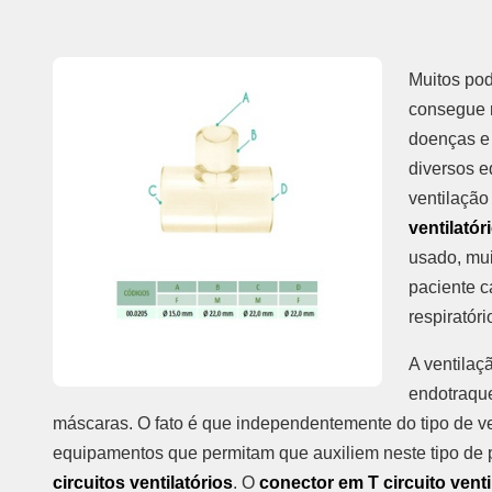
Muitos pod
consegue r
doenças e 
diversos 
ventilaçã
ventilatór
usado, mui
paciente c
respiratóri
A ventilaç
endotraque
máscaras. O fato é que independentemente do tipo de ve
equipamentos que permitam que auxiliem neste tipo de
circuitos ventilatórios
. O
conector em T circuito venti