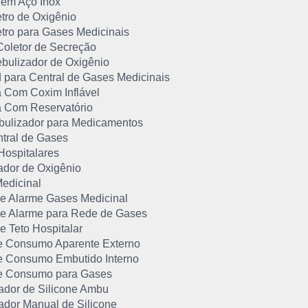
 em Aço Inox
tro de Oxigênio
tro para Gases Medicinais
Coletor de Secreção
bulizador de Oxigênio
d para Central de Gases Medicinais
 Com Coxim Inflável
 Com Reservatório
bulizador para Medicamentos
ntral de Gases
Hospitalares
ador de Oxigênio
Medicinal
de Alarme Gases Medicinal
de Alarme para Rede de Gases
e Teto Hospitalar
e Consumo Aparente Externo
e Consumo Embutido Interno
e Consumo para Gases
dor de Silicone Ambu
dor Manual de Silicone