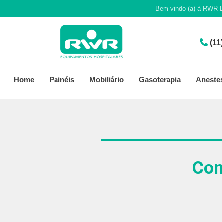
Bem-vindo (a) à RWR E
(11
Home
Painéis
Mobiliário
Gasoterapia
Aneste
Con