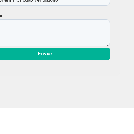
a de Ventilador Mecânico
m
Enviar