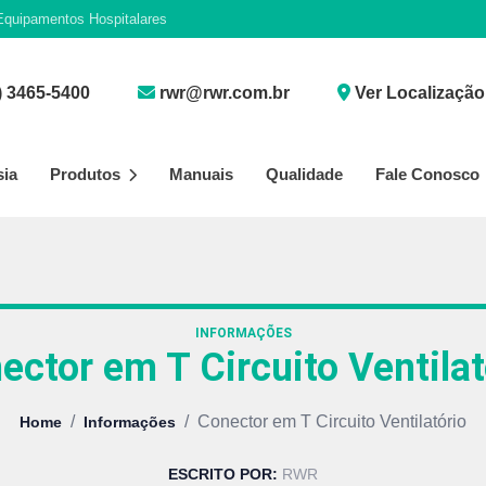
quipamentos Hospitalares
) 3465-5400
rwr@rwr.com.br
Ver Localização
sia
Produtos
Manuais
Qualidade
Fale Conosco
INFORMAÇÕES
ector em T Circuito Ventilat
/
/
Conector em T Circuito Ventilatório
Home
Informações
ESCRITO POR:
RWR