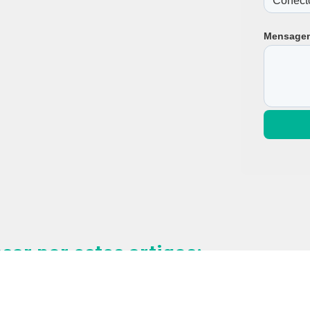
Traquei
Mensage
ar por estes artigos: