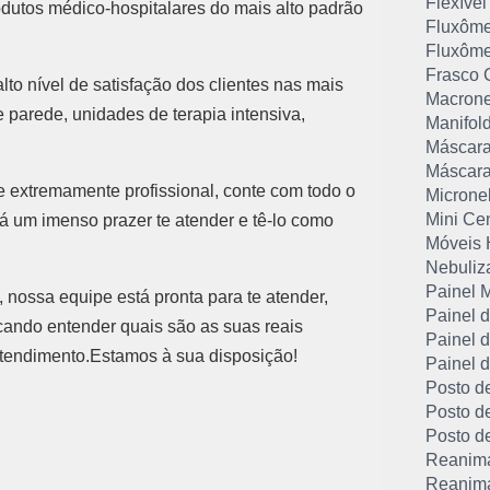
Flexível
odutos médico-hospitalares do mais alto padrão
Fluxôme
Fluxôme
Frasco 
to nível de satisfação dos clientes nas mais
Macrone
e parede, unidades de terapia intensiva,
Manifol
Máscara
Máscara
 extremamente profissional, conte com todo o
Microne
Mini Ce
um imenso prazer te atender e tê-lo como
Móveis 
Nebuliz
Painel 
 nossa equipe está pronta para te atender,
Painel 
ando entender quais são as suas reais
Painel 
atendimento.Estamos à sua disposição!
Painel d
Posto d
Posto d
Posto d
Reanima
Reanima