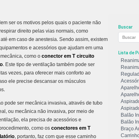
em ser os motivos pelos quais o paciente não
Buscar
espirar direito pelas vias normais, como
até em caso de anestesia. Sendo assim, existem
equipamentos e acessórios que ajudam em uma
Lista de 
o mecânica, como o
conector em T circuito
Reanim
io
. Este tipo de ventilação também pode ser
Reanim
tas vezes, para oferecer mais conforto ao
Regulad
Acessór
aso ele precise descansar os músculos
Aparelho
os.
Aparelho
Aspirad
ão pode ser mecânica invasiva, através de tubo
Aspirado
al, ou mecânica não invasiva, por meio de
Balão In
ntilação, ela precisa de acessórios e
Balão In
 procedimento, como os
conectores em T
Braço Ar
Carrinh
latório
, portanto, faz com que esse caminho