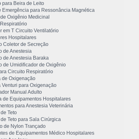
 para Beira de Leito
e Emergência para Ressonância Magnética
 de Oxigênio Medicinal
 Respiratório
 em T Circuito Ventilatório
res Hospitalares
o Coletor de Secreção
o de Anestesia
o de Anestesia Baraka
o de Umidificador de Oxigênio
ra Circuito Respiratório
 de Oxigenação
 Venturi para Oxigenação
dor Manual Adulto
 de Equipamentos Hospitalares
entos para Anestesia Veterinária
 de Teto
 de Teto para Sala Cirúrgica
o de Nylon Trançado
ntes de Equipamentos Médico Hospitalares